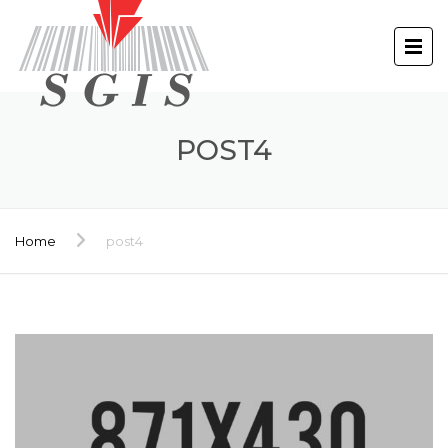
POST4
Home
post4