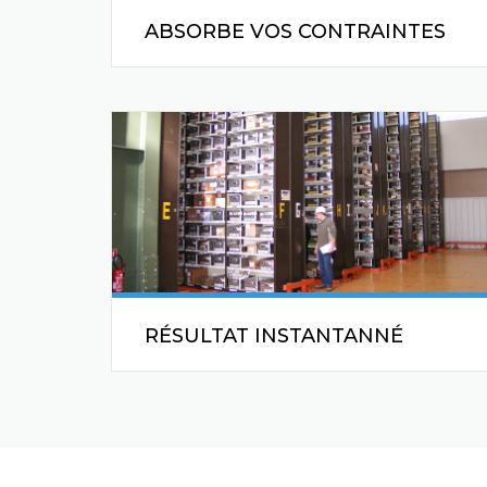
ABSORBE VOS CONTRAINTES
Nous apportons une réponse aux
contraintes de personnel de chaque
entreprise
RÉSULTAT INSTANTANNÉ
Soutient l’effort de gestion des
entreprises en rendant un résultat
informatique immédiat qui permettent
un calcul instantané de la démarque.