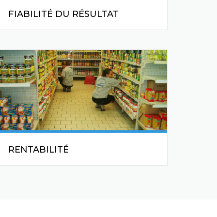
FIABILITÉ DU RÉSULTAT
Applique des procédures
d’intervention particulièrement
strictes, assurant ainsi la fiabilité du
stock
physique
RENTABILITÉ
Offre une rentabilité aux entreprises
en réduisant leurs coûts internes liés à
l’inventaire avec une sous traitance
économiquement compétitive.