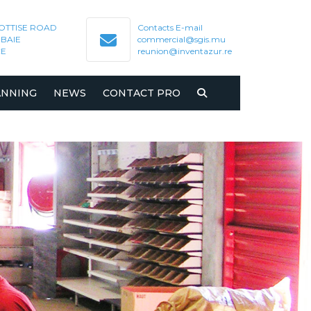
SOTTISE ROAD
Contacts E-mail
BAIE
commercial@sgis.mu
CE
reunion@inventazur.re
ANNING
NEWS
CONTACT PRO