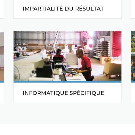
IMPARTIALITÉ DU RÉSULTAT
Certifie une neutralité d’intervention et
une totale impartialité dans le
résultat
INFORMATIQUE SPÉCIFIQUE
Développe en interne ses systèmes
informatiques afin de rester au plus
proches des attentes des clients.