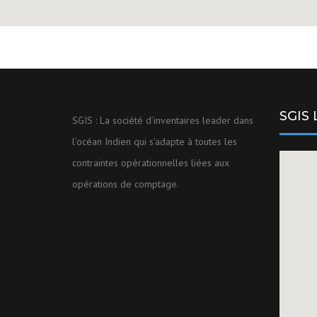
SGIS
SGIS : La société d’inventaires leader dans
l’océan Indien qui s’adapte à toutes les
contraintes opérationnelles liées aux
opérations de comptage.