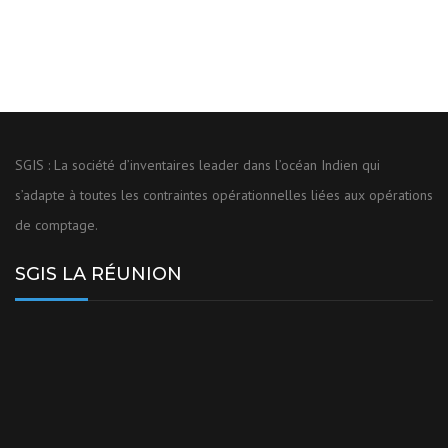
SGIS : La société d’inventaires leader dans l’océan Indien qui
s’adapte à toutes les contraintes opérationnelles liées aux opérations
de comptage.
SGIS LA RÉUNION