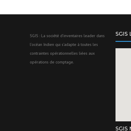
SGIS
SGIS : La société d’inventaires leader dans
l’océan Indien qui s’adapte à toutes les
contraintes opérationnelles liées aux
opérations de comptage.
SGIS