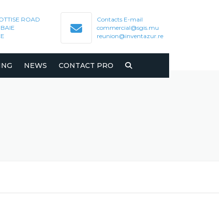
SOTTISE ROAD
Contacts E-mail
BAIE
commercial@sgis.mu
CE
reunion@inventazur.re
ING
NEWS
CONTACT PRO