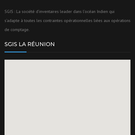
SGIS : La société d’inventaires leader dans l’océan Indien qui
s’adapte à toutes les contraintes opérationnelles liées aux opérations
de comptage.
SGIS LA RÉUNION