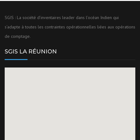
SGIS : La société d’inventaires leader dans l’océan Indien qui
s’adapte à toutes les contraintes opérationnelles liées aux opérations
de comptage.
SGIS LA RÉUNION