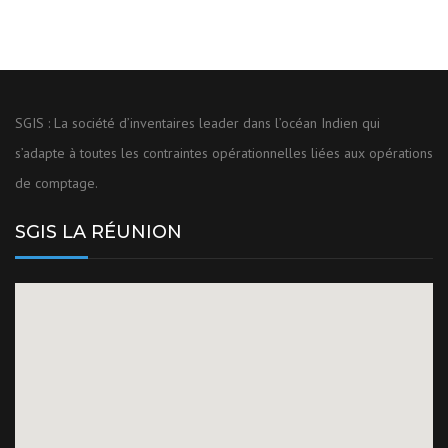
SGIS : La société d’inventaires leader dans l’océan Indien qui
s’adapte à toutes les contraintes opérationnelles liées aux opérations
de comptage.
SGIS LA RÉUNION